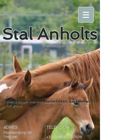
Stal
Anholts
Hebt u vragen over onze paardenfokkerij, dan horen wij
het graag
.
ADRES
TELEFOON
Middendorp 16
+31 (0)6 10307108
7761 PP